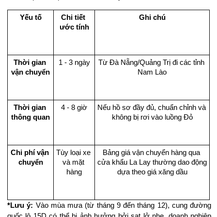
Yếu tố
Chi tiết 
Ghi chú
ước tính
Thời gian 
1 - 3 ngày
Từ Đà Nẵng/Quảng Trị đi các tỉnh 
vận chuyển
Nam Lào
Thời gian 
4 - 8 giờ
Nếu hồ sơ đầy đủ, chuẩn chỉnh và 
thông quan
không bị rơi vào luồng Đỏ
Chi phí vận 
Tùy loại xe 
Bảng giá vận chuyển hàng qua 
chuyển
và mặt 
cửa khẩu La Lay thường dao động 
hàng
dựa theo giá xăng dầu
*Lưu ý:
 Vào mùa mưa (từ tháng 9 đến tháng 12), cung đường 
quốc lộ 15D có thể bị ảnh hưởng bởi sạt lở nhẹ, doanh nghiệp 