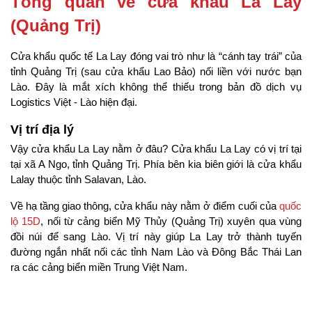
Tổng quan về cửa khẩu La Lay 
(Quảng Trị)
Cửa khẩu quốc tế La Lay đóng vai trò như là “cánh tay trái” của 
tỉnh Quảng Trị (sau cửa khẩu Lao Bảo) nối liền với nước bạn 
Lào. Đây là mắt xích không thể thiếu trong bản đồ dịch vụ 
Logistics Việt - Lào hiện đại.
Vị trí địa lý
Vậy cửa khẩu La Lay nằm ở đâu? Cửa khẩu La Lay có vị trí tại 
tại xã A Ngo, tỉnh Quảng Trị. Phía bên kia biên giới là cửa khẩu 
Lalay thuộc tỉnh Salavan, Lào.
Về hạ tầng giao thông, cửa khẩu này nằm ở điểm cuối của 
quốc 
lộ 15D
, nối từ cảng biển Mỹ Thủy (Quảng Trị) xuyên qua vùng 
đồi núi để sang Lào. Vị trí này giúp La Lay trở thành tuyến 
đường ngắn nhất nối các tỉnh Nam Lào và Đông Bắc Thái Lan 
ra các cảng biển miền Trung Việt Nam.