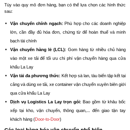
Tùy vào quy mô đơn hàng, bạn có thể lựa chọn các hình thức 
sau:
Vận chuyển chính ngạch:
 Phù hợp cho các doanh nghiệp 
lớn, cần đầy đủ hóa đơn, chứng từ để hoàn thuế và minh 
bạch tài chính
Vận chuyển hàng lẻ (LCL):
 Gom hàng từ nhiều chủ hàng 
vào một xe tải để tối ưu chi phí vận chuyển hàng qua cửa 
khẩu La Lay
Vận tải đa phương thức:
 Kết hợp sà lan, tàu biển tập kết tại 
cảng và dùng xe tải, xe container vận chuyển xuyên biên giới 
qua cửa khẩu La Lay
Dịch vụ Logistics La Lay trọn gói:
 Bao gồm từ khâu bốc 
xếp tại kho, vận chuyển, thông quan,... đến giao tận tay 
khách hàng (
Door-to-Door
)
Các loại hàng hóa vận chuyển phổ biến