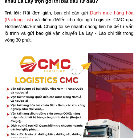
khẩu La Lay trọn gói thì bắt đầu từ đâu?
Trả lời: 
Rất đơn giản, bạn chỉ cần gửi 
Danh mục hàng hóa 
(Packing List)
 và điểm đi/đến cho đội ngũ Logistics CMC qua 
Hotline/Zalo/Email. Chúng tôi sẽ nhanh chóng liên hệ để tư vấn 
lộ trình và gửi báo giá vận chuyển La Lay - Lào chi tiết trong 
vòng 30 phút.