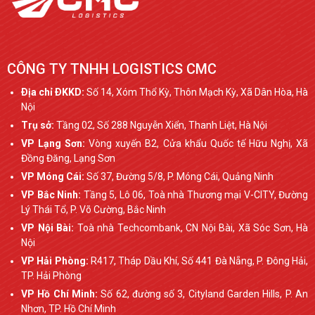
CÔNG TY TNHH LOGISTICS CMC
Ðịa chỉ ÐKKD:
Số 14, Xóm Thổ Kỳ, Thôn Mạch Kỳ, Xã Dân Hòa, Hà
Nội
Trụ sở:
Tầng 02, Số 288 Nguyễn Xiển, Thanh Liệt, Hà Nội
VP Lạng Sơn:
Vòng xuyến B2, Cửa khẩu Quốc tế Hữu Nghị, Xã
Đồng Đăng, Lạng Sơn
VP Móng Cái:
Số 37, Đường 5/8, P. Móng Cái, Quảng Ninh
VP Bắc Ninh:
Tầng 5, Lô 06, Toà nhà Thương mại V-CITY, Đường
Lý Thái Tổ, P. Võ Cường, Bắc Ninh
VP Nội Bài:
Toà nhà Techcombank, CN Nội Bài, Xã Sóc Sơn, Hà
Nội
VP Hải Phòng:
R417, Tháp Dầu Khí, Số 441 Đà Nẵng, P. Đông Hải,
TP. Hải Phòng
VP Hồ Chí Minh:
Số 62, đường số 3, Cityland Garden Hills, P. An
Nhơn, TP. Hồ Chí Minh