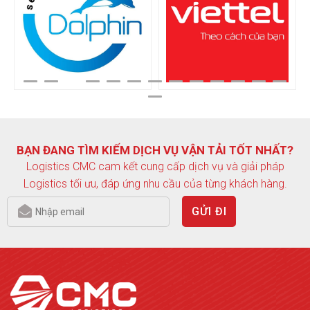
BẠN ĐANG TÌM KIẾM DỊCH VỤ VẬN TẢI TỐT NHẤT?
Logistics CMC cam kết cung cấp dịch vụ và giải pháp
Logistics tối ưu, đáp ứng nhu cầu của từng khách hàng.
GỬI ĐI