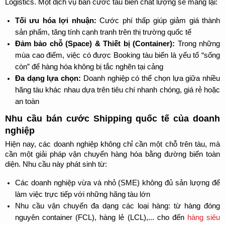
Logistics. Một dịch vụ bán cước tàu biển chất lượng sẽ mang lại:
Tối ưu hóa lợi nhuận:
 Cước phí thấp giúp giảm giá thành 
sản phẩm, tăng tính cạnh tranh trên thị trường quốc tế
Đảm bảo chỗ (Space) & Thiết bị (Container):
 Trong những 
mùa cao điểm, việc có được Booking tàu biển là yếu tố “sống 
còn” để hàng hóa không bị tắc nghẽn tại cảng
Đa dạng lựa chọn:
 Doanh nghiệp có thể chọn lựa giữa nhiều 
hãng tàu khác nhau dựa trên tiêu chí nhanh chóng, giá rẻ hoặc 
an toàn
Nhu cầu bán cước Shipping quốc tế của doanh 
nghiệp
Hiện nay, các doanh nghiệp không chỉ cần một chỗ trên tàu, mà 
cần một giải pháp vận chuyển hàng hóa bằng đường biển toàn 
diện. Nhu cầu này phát sinh từ:
Các doanh nghiệp vừa và nhỏ (SME) không đủ sản lượng để 
làm việc trực tiếp với những hãng tàu lớn
Nhu cầu vận chuyển đa dạng các loại hàng: từ hàng đóng 
nguyên container (FCL), hàng lẻ (LCL),... cho đến 
hàng siêu 