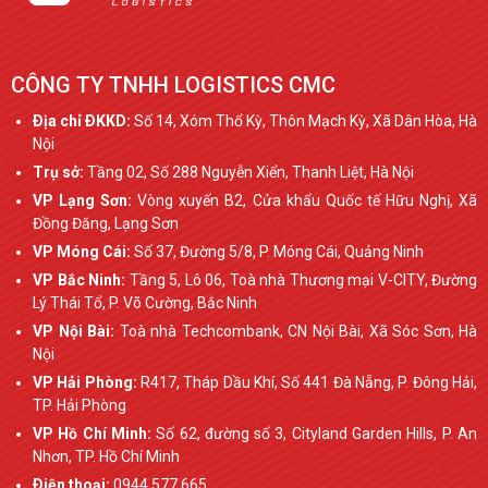
CÔNG TY TNHH LOGISTICS CMC
Ðịa chỉ ÐKKD:
Số 14, Xóm Thổ Kỳ, Thôn Mạch Kỳ, Xã Dân Hòa, Hà
Nội
Trụ sở:
Tầng 02, Số 288 Nguyễn Xiển, Thanh Liệt, Hà Nội
VP Lạng Sơn:
Vòng xuyến B2, Cửa khẩu Quốc tế Hữu Nghị, Xã
Đồng Đăng, Lạng Sơn
VP Móng Cái:
Số 37, Đường 5/8, P. Móng Cái, Quảng Ninh
VP Bắc Ninh:
Tầng 5, Lô 06, Toà nhà Thương mại V-CITY, Đường
Lý Thái Tổ, P. Võ Cường, Bắc Ninh
VP Nội Bài:
Toà nhà Techcombank, CN Nội Bài, Xã Sóc Sơn, Hà
Nội
VP Hải Phòng:
R417, Tháp Dầu Khí, Số 441 Đà Nẵng, P. Đông Hải,
TP. Hải Phòng
VP Hồ Chí Minh:
Số 62, đường số 3, Cityland Garden Hills, P. An
Nhơn, TP. Hồ Chí Minh
Ðiện thoại:
0944 577 665