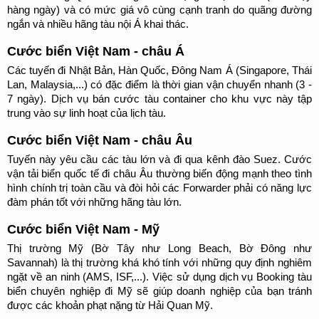
hàng ngày) và có mức giá vô cùng cạnh tranh do quãng đường 
ngắn và nhiều hãng tàu nội Á khai thác.
Cước biển Việt Nam - châu Á
Các tuyến đi Nhật Bản, Hàn Quốc, Đông Nam Á (Singapore, Thái 
Lan, Malaysia,...) có đặc điểm là thời gian vận chuyển nhanh (3 - 
7 ngày). Dịch vụ bán cước tàu container cho khu vực này tập 
trung vào sự linh hoạt của lịch tàu.
Cước biển Việt Nam - châu Âu
Tuyến này yêu cầu các tàu lớn và đi qua kênh đào Suez. Cước 
vận tải biển quốc tế đi châu Âu thường biến động mạnh theo tình 
hình chính trị toàn cầu và đòi hỏi các Forwarder phải có năng lực 
đàm phán tốt với những hãng tàu lớn.
Cước biển Việt Nam - Mỹ
Thị trường Mỹ (Bờ Tây như Long Beach, Bờ Đông như 
Savannah) là thị trường khá khó tính với những quy định nghiêm 
ngặt về an ninh (AMS, ISF,...). Việc sử dụng dịch vụ Booking tàu 
biển chuyên nghiệp đi Mỹ sẽ giúp doanh nghiệp của bạn tránh 
được các khoản phạt nặng từ Hải Quan Mỹ.