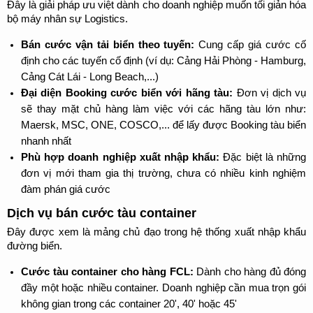
Đây là giải pháp ưu việt dành cho doanh nghiệp muốn tối giản hóa 
bộ máy nhân sự Logistics.
Bán cước vận tải biển theo tuyến:
 Cung cấp giá cước cố 
định cho các tuyến cố định (ví dụ: Cảng Hải Phòng - Hamburg, 
Cảng Cát Lái - Long Beach,...)
Đại diện Booking cước biển với hãng tàu:
 Đơn vị dịch vụ 
sẽ thay mặt chủ hàng làm việc với các hãng tàu lớn như: 
Maersk, MSC, ONE, COSCO,... để lấy được Booking tàu biển 
nhanh nhất
Phù hợp doanh nghiệp xuất nhập khẩu:
 Đặc biệt là những 
đơn vị mới tham gia thị trường, chưa có nhiều kinh nghiệm 
đàm phán giá cước
Dịch vụ bán cước tàu container
Đây được xem là mảng chủ đạo trong hệ thống xuất nhập khẩu 
đường biển.
Cước tàu container cho hàng FCL:
 Dành cho hàng đủ đóng 
đầy một hoặc nhiều container. Doanh nghiệp cần mua trọn gói 
không gian trong các container 20', 40' hoặc 45'