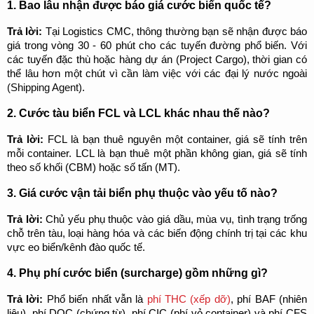
1. Bao lâu nhận được báo giá cước biển quốc tế?
Trả lời:
 Tại Logistics CMC, thông thường bạn sẽ nhận được báo 
giá trong vòng 30 - 60 phút cho các tuyến đường phổ biến. Với 
các tuyến đặc thù hoặc hàng dự án (Project Cargo), thời gian có 
thể lâu hơn một chút vì cần làm việc với các đại lý nước ngoài 
(Shipping Agent)
.
2. Cước tàu biển FCL và LCL khác nhau thế nào?
Trả lời: 
FCL là bạn thuê nguyên một container, giá sẽ tính trên 
mỗi container. LCL là bạn thuê một phần không gian, giá sẽ tính 
theo số khối (CBM) hoặc số tấn (MT).
3. Giá cước vận tải biển phụ thuộc vào yếu tố nào?
Trả lời: 
Chủ yếu phụ thuộc vào giá dầu, mùa vụ, tình trạng trống 
chỗ trên tàu, loại hàng hóa và các biến động chính trị tại các khu 
vực eo biển/kênh đào quốc tế.
4. Phụ phí cước biển (surcharge) gồm những gì?
Trả lời: 
Phổ biến nhất vẫn là 
phí THC (xếp dỡ)
, phí BAF (nhiên 
liệu), phí DOC (chứng từ), phí CIC (phí vỏ container) và phí CFS 