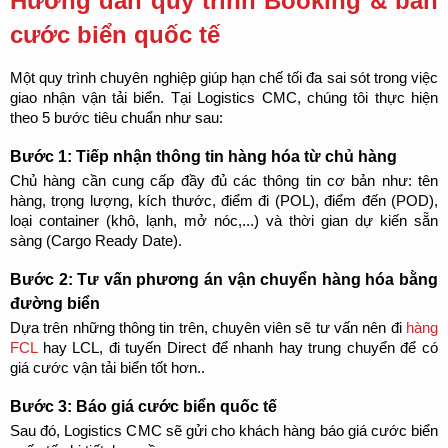
Hướng dẫn quy trình Booking & bán 
cước biển quốc tế
Một quy trình chuyên nghiệp giúp hạn chế tối đa sai sót trong việc 
giao nhận vận tải biển. Tại Logistics CMC, chúng tôi thực hiện 
theo 5 bước tiêu chuẩn như sau:
Bước 1: Tiếp nhận thông tin hàng hóa từ chủ hàng
Chủ hàng cần cung cấp đầy đủ các thông tin cơ bản như: tên 
hàng, trọng lượng, kích thước, điểm đi (POL), điểm đến (POD), 
loại container (khô, lạnh, mở nóc,...) và thời gian dự kiến sẵn 
sàng (Cargo Ready Date).
Bước 2: Tư vấn phương án vận chuyển hàng hóa bằng 
đường biển
Dựa trên những thông tin trên, chuyên viên sẽ tư vấn nên đi 
hàng 
FCL
 hay LCL, đi tuyến Direct để nhanh hay trung chuyển để có 
giá cước vận tải biển tốt hơn..
Bước 3: Báo giá cước biển quốc tế
Sau đó, Logistics CMC sẽ gửi cho khách hàng báo giá cước biển 