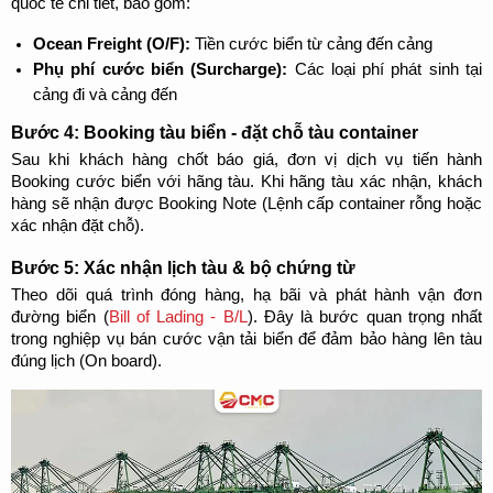
quốc tế chi tiết, bao gồm:
Ocean Freight (O/F): 
Tiền cước biển từ cảng đến cảng
Phụ phí cước biển (Surcharge):
 Các loại phí phát sinh tại 
cảng đi và cảng đến
Bước 4: Booking tàu biển - đặt chỗ tàu container
Sau khi khách hàng chốt báo giá, đơn vị dịch vụ tiến hành 
Booking cước biển với hãng tàu. Khi hãng tàu xác nhận, khách 
hàng sẽ nhận được Booking Note (Lệnh cấp container rỗng hoặc 
xác nhận đặt chỗ).
Bước 5: Xác nhận lịch tàu & bộ chứng từ
Theo dõi quá trình đóng hàng, hạ bãi và phát hành vận đơn 
đường biển (
Bill of Lading - B/L
). Đây là bước quan trọng nhất 
trong nghiệp vụ bán cước vận tải biển để đảm bảo hàng lên tàu 
đúng lịch (On board).