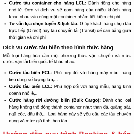
Cước tàu container cho hàng LCL:
 Dành riêng cho hàng 
nhỏ lẻ. Đơn vị dịch vụ sẽ gom hàng của nhiều khách hàng 
khác nhau vào cùng một container nhằm tiết kiệm chi phí
Tư vấn lựa chọn tuyến & lịch tàu:
 Giúp khách hàng chọn tàu 
trực tiếp (Direct) hay tàu chuyển tải (Transit) để cân bằng giữa 
thời gian và chi phí
Dịch vụ cước tàu biển theo hình thức hàng
Mỗi loại hàng hóa cần một phương thức vận chuyển và mức 
cước vận tải biển quốc tế khác nhau:
Cước tàu biển FCL:
 Phù hợp đối với hàng máy móc, hàng 
tiêu dùng số lượng lớn,...
Cước tàu biển LCL:
 Phù hợp đối với hàng mẫu, hàng kinh 
doanh nhỏ lẻ,...
Cước hàng rời đường biển (Bulk Cargo):
 Dành cho loại 
hàng không thể đóng thành container như: than đá, quặng sắt, 
ngũ cốc, dầu thô,... Loại hàng này sẽ yêu cầu các tàu chuyên 
dụng và mức giá tính theo tấn