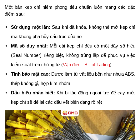
Một bản kẹp chì niêm phong tiêu chuẩn luôn mang các đặc 
điểm sau:
Sử dụng một lần:
 Sau khi đã khóa, không thể mở kẹp chì 
mà không phá hủy cấu trúc của nó
Mã số duy nhất:
 Mỗi cái kẹp chì đều có một dãy số hiệu 
(Seal Number) riêng biệt, không trùng lặp để phục vụ việc 
kiểm soát trên chứng từ (
Vận đơn - Bill of Lading
)
Tính bảo mật cao:
 Được làm từ vật liệu bền như nhựa ABS, 
thép không gỉ, hợp kim nhôm
Dấu hiệu nhận biết:
 Khi bị tác động ngoại lực để cạy mở, 
kẹp chì sẽ để lại các dấu vết biến dạng rõ rệt