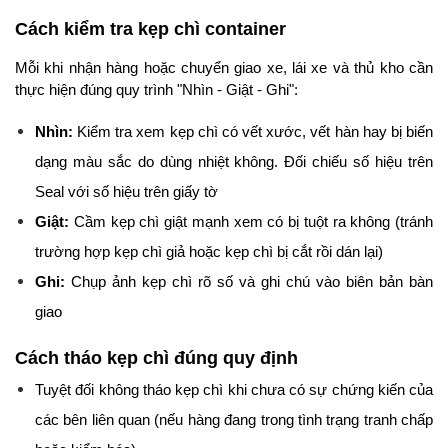
Cách kiểm tra kẹp chì container
Mỗi khi nhận hàng hoặc chuyển giao xe, lái xe và thủ kho cần 
thực hiện đúng quy trình "Nhìn - Giật - Ghi":
Nhìn:
 Kiểm tra xem kẹp chì có vết xước, vết hàn hay bị biến 
dạng màu sắc do dùng nhiệt không. Đối chiếu số hiệu trên 
Seal với số hiệu trên giấy tờ
Giật:
 Cầm kẹp chì giật mạnh xem có bị tuột ra không (tránh 
trường hợp kẹp chì giả hoặc kẹp chì bị cắt rồi dán lại)
Ghi:
 Chụp ảnh kẹp chì rõ số và ghi chú vào biên bản bàn 
giao
Cách tháo kẹp chì đúng quy định
Tuyệt đối không tháo kẹp chì khi chưa có sự chứng kiến của 
các bên liên quan (nếu hàng đang trong tình trạng tranh chấp 