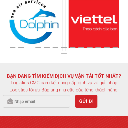
BẠN ĐANG TÌM KIẾM DỊCH VỤ VẬN TẢI TỐT NHẤT?
Logistics CMC cam kết cung cấp dịch vụ và giải pháp
Logistics tối ưu, đáp ứng nhu cầu của từng khách hàng.
GỬI ĐI