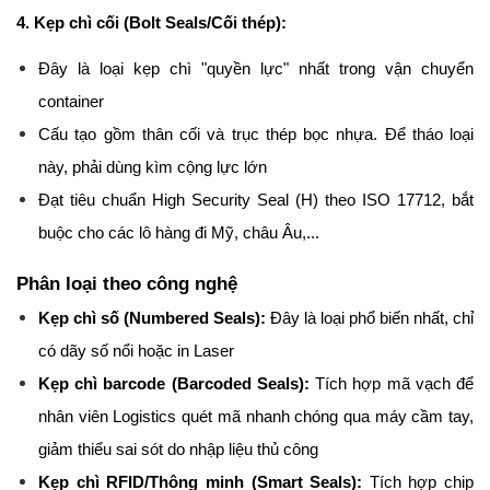
4. Kẹp chì cối (Bolt Seals/Cối thép):
Đây là loại kẹp chì "quyền lực" nhất trong vận chuyển 
container
Cấu tạo gồm thân cối và trục thép bọc nhựa. Để tháo loại 
này, phải dùng kìm cộng lực lớn
Đạt tiêu chuẩn High Security Seal (H) theo ISO 17712, bắt 
buộc cho các lô hàng đi Mỹ, châu Âu,...
Phân loại theo công nghệ
Kẹp chì số (Numbered Seals):
 Đây là loại phổ biến nhất, chỉ 
có dãy số nổi hoặc in Laser
Kẹp chì barcode (Barcoded Seals):
 Tích hợp mã vạch để 
nhân viên Logistics quét mã nhanh chóng qua máy cầm tay, 
giảm thiểu sai sót do nhập liệu thủ công
Kẹp chì RFID/Thông minh (Smart Seals):
 Tích hợp chip 