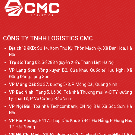
CÔNG TY TNHH LOGISTICS CMC
Ðịa chỉ ÐKKD:
Số 14, Xóm Thổ Kỳ, Thôn Mạch Kỳ, Xã Dân Hòa, Hà
Nội
Trụ sở:
Tầng 02, Số 288 Nguyễn Xiển, Thanh Liệt, Hà Nội
VP Lạng Sơn:
Vòng xuyến B2, Cửa khẩu Quốc tế Hữu Nghị, Xã
Đồng Đăng, Lạng Sơn
VP Móng Cái:
Số 37, Đường 5/8, P. Móng Cái, Quảng Ninh
VP Bắc Ninh:
Tầng 5, Lô 06, Toà nhà Thương mại V-CITY, Đường
Lý Thái Tổ, P. Võ Cường, Bắc Ninh
VP Nội Bài:
Toà nhà Techcombank, CN Nội Bài, Xã Sóc Sơn, Hà
Nội
VP Hải Phòng:
R417, Tháp Dầu Khí, Số 441 Đà Nẵng, P. Đông Hải,
TP. Hải Phòng
VP Hồ Chí Minh:
Số 62, đường số 3, Cityland Garden Hills, P. An