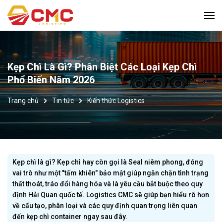
Kẹp Chì Là Gì? Phân Biệt Các Loại Kẹp Chì
Phổ Biến Năm 2026
Trang chủ
Tin tức
Kiến thức Logistics
Kẹp chì là gì? Kẹp chì hay còn gọi là Seal niêm phong, đóng
vai trò như một "tấm khiên" bảo mật giúp ngăn chặn tình trạng
thất thoát, tráo đổi hàng hóa và là yêu cầu bắt buộc theo quy
định Hải Quan quốc tế. Logistics CMC sẽ giúp bạn hiểu rõ hơn
về cấu tạo, phân loại và các quy định quan trọng liên quan
đến kẹp chì container ngay sau đây.