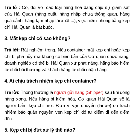
Trả lời:
 Có, đối với các loại hàng hóa đang chịu sự giám sát 
của Hải Quan (hàng xuất, hàng nhập chưa thông quan, hàng 
quá cảnh, hàng tạm nhập tái xuất,...), việc niêm phong bằng kẹp 
chì Hải Quan là bắt buộc.
3. Mất kẹp chì có sao không?
Trả lời:
 Rất nghiêm trọng. Nếu container mất kẹp chì hoặc kẹp 
chì bị phá hủy mà không có biên bản của Cơ quan chức năng, 
doanh nghiệp có thể bị Hải Quan xử phạt nặng, hãng bảo hiểm 
từ chối bồi thường và khách hàng từ chối nhận hàng.
4. Ai chịu trách nhiệm kẹp chì container?
Trả lời:
 Thông thường là 
người gửi hàng (Shipper)
 sau khi đóng 
hàng xong. Nếu hàng bị kiểm hóa, Cơ quan Hải Quan sẽ là 
người bấm kẹp chì mới. Đơn vị vận chuyển (lái xe) có trách 
nhiệm bảo quản nguyên vẹn kẹp chì đó từ điểm đi đến điểm 
đến.
5. Kẹp chì bị đứt xử lý thế nào?