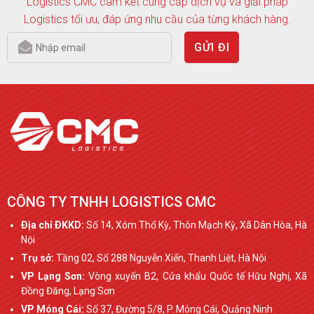
Logistics CMC cam kết cung cấp dịch vụ và giải pháp
Logistics tối ưu, đáp ứng nhu cầu của từng khách hàng.
GỬI ĐI
CÔNG TY TNHH LOGISTICS CMC
Ðịa chỉ ÐKKD:
Số 14, Xóm Thổ Kỳ, Thôn Mạch Kỳ, Xã Dân Hòa, Hà
Nội
Trụ sở:
Tầng 02, Số 288 Nguyễn Xiển, Thanh Liệt, Hà Nội
VP Lạng Sơn:
Vòng xuyến B2, Cửa khẩu Quốc tế Hữu Nghị, Xã
Đồng Đăng, Lạng Sơn
VP Móng Cái:
Số 37, Đường 5/8, P. Móng Cái, Quảng Ninh