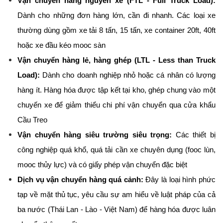
Vận chuyển hàng nguyên xe (FTL - Full Truck Load):
Dành cho những đơn hàng lớn, cần đi nhanh. Các loại xe 
thường dùng gồm xe tải 8 tấn, 15 tấn, xe container 20ft, 40ft 
hoặc xe đầu kéo mooc sàn
Vận chuyển hàng lẻ, hàng ghép (LTL - Less than Truck 
Load):
 Dành cho doanh nghiệp nhỏ hoặc cá nhân có lượng 
hàng ít. Hàng hóa được tập kết tại kho, ghép chung vào một 
chuyến xe để giảm thiểu chi phí vận chuyển qua cửa khẩu 
Cầu Treo
Vận chuyển hàng siêu trường siêu trọng:
 Các thiết bị 
công nghiệp quá khổ, quá tải cần xe chuyên dụng (fooc lùn, 
mooc thủy lực) và có giấy phép vận chuyển đặc biệt
Dịch vụ vận chuyển hàng quá cảnh:
 Đây là loại hình phức 
tạp về mặt thủ tục, yêu cầu sự am hiểu về luật pháp của cả 
ba nước (Thái Lan - Lào - Việt Nam) để hàng hóa được luân 