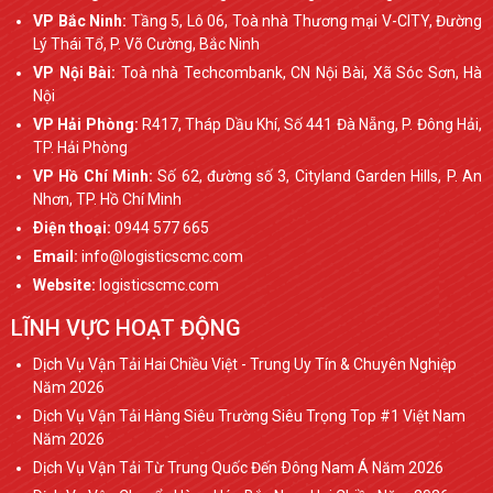
VP Bắc Ninh:
Tầng 5, Lô 06, Toà nhà Thương mại V-CITY, Đường
Lý Thái Tổ, P. Võ Cường, Bắc Ninh
VP Nội Bài:
Toà nhà Techcombank, CN Nội Bài, Xã Sóc Sơn, Hà
Nội
VP Hải Phòng:
R417, Tháp Dầu Khí, Số 441 Đà Nẵng, P. Đông Hải,
TP. Hải Phòng
VP Hồ Chí Minh:
Số 62, đường số 3, Cityland Garden Hills, P. An
Nhơn, TP. Hồ Chí Minh
Ðiện thoại:
0944 577 665
Email:
info@logisticscmc.com
Website:
logisticscmc.com
LĨNH VỰC HOẠT ĐỘNG
Dịch Vụ Vận Tải Hai Chiều Việt - Trung Uy Tín & Chuyên Nghiệp
Năm 2026
Dịch Vụ Vận Tải Hàng Siêu Trường Siêu Trọng Top #1 Việt Nam
Năm 2026
Dịch Vụ Vận Tải Từ Trung Quốc Đến Ðông Nam Á Năm 2026