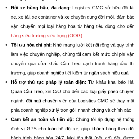
Đội xe hùng hậu, đa dạng:
 Logistics CMC sở hữu đội lái 
xe, xe tải, xe container và xe chuyên dụng đời mới, đảm bảo 
vận chuyển mọi loại hàng hóa từ hàng tiêu dùng cho đến 
hàng siêu trường siêu trọng (OOG)
Tối ưu hóa chi phí:
 Nhờ mạng lưới kết nối rộng và quy trình 
làm việc chuyên nghiệp, chúng tôi cam kết mức chi phí vận 
chuyển qua cửa khẩu Cầu Treo cạnh tranh hàng đầu thị 
trường, giúp doanh nghiệp tiết kiệm từ ngân sách hiệu quả
Hỗ trợ thủ tục pháp lý toàn diện:
 Từ khâu khai báo Hải 
Quan Cầu Treo, xin C/O cho đến các loại giấy phép chuyên 
ngành, đội ngũ chuyên viên của Logistics CMC sẽ thay mặt 
phía doanh nghiệp xử lý trọn gói, nhanh chóng và chính xác
Cam kết an toàn và tiến độ:
 Chúng tôi áp dụng hệ thống 
định vị GPS cho toàn bộ đội xe, giúp khách hàng theo dõi 
hành trình hàng hóa 24/7. Mọi tổn thất (nếu có) đều được 