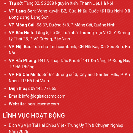
Trụ sở:
Tầng 02, Số 288 Nguyễn Xiển, Thanh Liệt, Hà Nội
VP Lạng Sơn:
Vòng xuyến B2, Cửa khẩu Quốc tế Hữu Nghị, Xã
Đồng Đăng, Lạng Sơn
VP Móng Cái:
Số 37, Đường 5/8, P. Móng Cái, Quảng Ninh
VP Bắc Ninh:
Tầng 5, Lô 06, Toà nhà Thương mại V-CITY, Đường
Lý Thái Tổ, P. Võ Cường, Bắc Ninh
VP Nội Bài:
Toà nhà Techcombank, CN Nội Bài, Xã Sóc Sơn, Hà
Nội
VP Hải Phòng:
R417, Tháp Dầu Khí, Số 441 Đà Nẵng, P. Đông Hải,
TP. Hải Phòng
VP Hồ Chí Minh:
Số 62, đường số 3, Cityland Garden Hills, P. An
Nhơn, TP. Hồ Chí Minh
Ðiện thoại:
0944 577 665
Email:
info@logisticscmc.com
Website:
logisticscmc.com
LĨNH VỰC HOẠT ĐỘNG
Dịch Vụ Vận Tải Hai Chiều Việt - Trung Uy Tín & Chuyên Nghiệp
Năm 2026