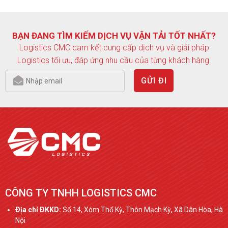
BẠN ĐANG TÌM KIẾM DỊCH VỤ VẬN TẢI TỐT NHẤT?
Logistics CMC cam kết cung cấp dịch vụ và giải pháp
Logistics tối ưu, đáp ứng nhu cầu của từng khách hàng.
GỬI ĐI
CÔNG TY TNHH LOGISTICS CMC
Ðịa chỉ ÐKKD:
Số 14, Xóm Thổ Kỳ, Thôn Mạch Kỳ, Xã Dân Hòa, Hà
Nội