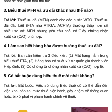
nhất để đơn giản hóa thủ tục.
3. Biểu thuế MFN và ưu đãi khác nhau thế nào?
Trả lời: 
Thuế ưu đãi (MFN) dành cho các nước WTO. Thuế ưu 
đãi đặc biệt (FTA như ATIGA, ACFTA) thường thấp hơn rất 
nhiều so với MFN nhưng yêu cầu phải có Giấy chứng nhận 
xuất xứ (C/O) phù hợp.
4. Làm sao biết hàng hóa được hưởng thuế ưu đãi?
Trả lời: 
Bạn cần kiểm tra 3 điều kiện: (1) Mặt hàng nằm trong 
biểu thuế FTA, (2) Hàng hóa có xuất xứ từ quốc gia thành viên 
Hiệp định, (3) Có chứng từ chứng nhận xuất xứ (C/O) hợp lệ.
5. Có bắt buộc dùng biểu thuế mới nhất không?
Trả lời:
 Bắt buộc. Việc sử dụng Biểu thuế cũ có thể dẫn đến 
việc khai báo sai mức thuế hiện hành, gây chậm trễ thông quan 
hoặc bị xử phạt vi phạm hành chính về thuế.