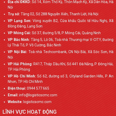
Ðịa chỉ ÐKKD:
Số 14, Xóm Thổ Kỳ, Thôn Mạch Kỳ, Xã Dân Hòa, Hà
Nội
Trụ sở:
Tầng 02, Số 288 Nguyễn Xiển, Thanh Liệt, Hà Nội
VP Lạng Sơn:
Vòng xuyến B2, Cửa khẩu Quốc tế Hữu Nghị, Xã
Đồng Đăng, Lạng Sơn
VP Móng Cái:
Số 37, Đường 5/8, P. Móng Cái, Quảng Ninh
VP Bắc Ninh:
Tầng 5, Lô 06, Toà nhà Thương mại V-CITY, Đường
Lý Thái Tổ, P. Võ Cường, Bắc Ninh
VP Nội Bài:
Toà nhà Techcombank, CN Nội Bài, Xã Sóc Sơn, Hà
Nội
VP Hải Phòng:
R417, Tháp Dầu Khí, Số 441 Đà Nẵng, P. Đông Hải,
TP. Hải Phòng
VP Hồ Chí Minh:
Số 62, đường số 3, Cityland Garden Hills, P. An
Nhơn, TP. Hồ Chí Minh
Ðiện thoại:
0944 577 665
Email:
info@logisticscmc.com
Website:
logisticscmc.com
LĨNH VỰC HOẠT ĐỘNG