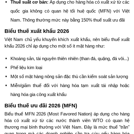
Thuế suất cơ bản:
 Áp dụng cho hàng hóa có xuất xứ từ các 
quốc gia không có quan hệ tối huệ quốc (MFN) với Việt 
Nam. Thông thường mức này bằng 150% thuế suất ưu đãi
Biểu thuế xuất khẩu 2026
Việt Nam chủ yếu khuyến khích xuất khẩu, nên biểu thuế xuất 
khẩu 2026 chỉ áp dụng cho một số ít mặt hàng như:
Khoáng sản, tài nguyên thiên nhiên (than đá, quặng, đá vôi...)
Phế liệu kim loại
Một số mặt hàng nông sản đặc thù cần kiểm soát sản lượng
Miễn/giảm thuế đối với hàng hóa tạm xuất tái nhập hoặc 
hàng hóa gia công xuất khẩu
Biểu thuế ưu đãi 2026 (MFN)
Biểu thuế MFN 2026 (Most Favored Nation) áp dụng cho hàng 
hóa có xuất xứ từ các nước thành viên WTO có quan hệ 
thương mại bình thường với Việt Nam. Đây là mức thuế "trần" 
quan trọng mà các doanh nghiệp cần tra cứu nếu hàng hóa 