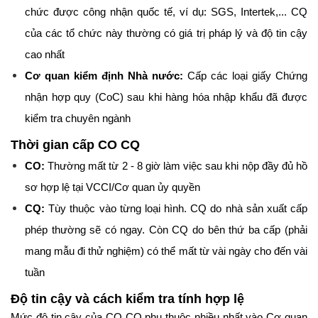
chức được công nhận quốc tế, ví dụ: SGS, Intertek,... CQ 
của các tổ chức này thường có giá trị pháp lý và độ tin cậy 
cao nhất
Cơ quan kiểm định Nhà nước:
 Cấp các loại giấy Chứng 
nhận hợp quy (CoC) sau khi hàng hóa nhập khẩu đã được 
kiểm tra chuyên ngành
Thời gian cấp CO CQ
CO:
 Thường mất từ 2 - 8 giờ làm việc sau khi nộp đầy đủ hồ 
sơ hợp lệ tại VCCI/Cơ quan ủy quyền
CQ:
 Tùy thuộc vào từng loại hình. CQ do nhà sản xuất cấp 
phép thường sẽ có ngay. Còn CQ do bên thứ ba cấp (phải 
mang mẫu đi thử nghiệm) có thể mất từ vài ngày cho đến vài 
tuần
Độ tin cậy và cách kiểm tra tính hợp lệ
Mức độ tin cậy của CO CQ phụ thuộc nhiều nhất vào Cơ quan 