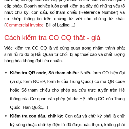
cấp phép. Doanh nghiệp luôn phải kiểm tra đầy đủ những yếu tố 
như: chữ ký, con dấu, số tham chiếu (Reference Number) và 
so khớp thông tin trên chứng từ với các chứng từ khác 
(
Commercial Invoice
, Bill of Lading,...).
Cách kiểm tra CO CQ thật - giả
Việc kiểm tra CO CQ là vô cùng quan trọng nhằm tránh phát 
sinh rủi ro do bị Hải Quan từ chối, bị áp thuế cao và chất lượng 
hàng hóa không đạt tiêu chuẩn.
Kiểm tra QR code, Số tham chiếu:
 Nhiều form CO hiện đại 
(ví dụ: form RCEP, form E của Trung Quốc) có mã QR code 
hoặc Số tham chiếu cho phép tra cứu trực tuyến trên Hệ 
thống của Cơ quan cấp phép (ví dụ: Hệ thống CO của Trung 
Quốc, Hàn Quốc,...)
Kiểm tra con dấu, chữ ký:
 Con dấu và chữ ký phải là chữ 
ký sống (hoặc chữ ký điện tử đã được xác thực), không phải 