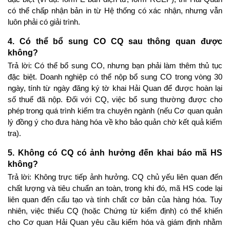
có thể chấp nhận bản in từ Hệ thống có xác nhận, nhưng vẫn 
luôn phải có giải trình.
4. Có thể bổ sung CO CQ sau thông quan được 
không?
Trả lời: Có thể bổ sung CO, nhưng bạn phải làm thêm thủ tục 
đặc biệt. Doanh nghiệp có thể nộp bổ sung CO trong vòng 30 
ngày, tính từ ngày đăng ký tờ khai Hải Quan để được hoàn lại 
số thuế đã nộp. Đối với CQ, việc bổ sung thường được cho 
phép trong quá trình kiểm tra chuyên ngành (nếu Cơ quan quản 
lý đồng ý cho đưa hàng hóa về kho bảo quản chờ kết quả kiểm 
tra).
5. Không có CQ có ảnh hưởng đến khai báo mã HS 
không?
Trả lời: Không trực tiếp ảnh hưởng. CQ chủ yếu liên quan đến 
chất lượng và tiêu chuẩn an toàn, trong khi đó, mã HS code lại 
liên quan đến cấu tạo và tính chất cơ bản của hàng hóa. Tuy 
nhiên, việc thiếu CQ (hoặc Chứng từ kiểm định) có thể khiến 
cho Cơ quan Hải Quan yêu cầu kiểm hóa và giám định nhằm 