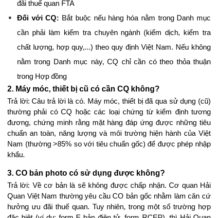
đãi thuế quan FTA
Đối với CQ:
 Bắt buộc nếu hàng hóa nằm trong Danh mục 
cần phải làm kiểm tra chuyên ngành (kiểm dịch, kiểm tra 
chất lượng, hợp quy,...) theo quy định Việt Nam. Nếu không 
nằm trong Danh mục này, CQ chỉ cần có theo thỏa thuận 
trong Hợp đồng
2. Máy móc, thiết bị cũ có cần CQ không?
Trả lời: Câu trả lời là có. Máy móc, thiết bị đã qua sử dụng (cũ) 
thường phải có CQ hoặc các loại chứng từ kiểm định tương 
đương, chứng minh rằng mặt hàng đáp ứng được những tiêu 
chuẩn an toàn, năng lượng và môi trường hiện hành của Việt 
Nam (thường >85% so với tiêu chuẩn gốc) để được phép nhập 
khẩu.
3. CO bản photo có sử dụng được không?
Trả lời: Về cơ bản là sẽ không được chấp nhận. Cơ quan Hải 
Quan Việt Nam thường yêu cầu CO bản gốc nhằm làm căn cứ 
hưởng ưu đãi thuế quan. Tuy nhiên, trong một số trường hợp 
đặc biệt (ví dụ: form E bản điện tử, form RCEP), thì Hải Quan 