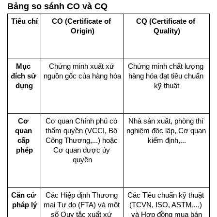
Bảng so sánh CO và CQ
Tiêu chí
CO (Certificate of 
CQ (Certificate of 
Origin)
Quality)
Mục 
Chứng minh xuất xứ 
Chứng minh chất lượng 
đích sử 
nguồn gốc của hàng hóa
hàng hóa đạt tiêu chuẩn 
dụng
kỹ thuật
Cơ 
Cơ quan Chính phủ có 
Nhà sản xuất, phòng thí 
quan 
thẩm quyền (VCCI, Bộ 
nghiệm độc lập, Cơ quan 
cấp 
Công Thương,...) hoặc 
kiểm định,...
phép
Cơ quan được ủy 
quyền
Căn cứ 
Các Hiệp định Thương 
Các Tiêu chuẩn kỹ thuật 
pháp lý
mại Tự do (FTA) và một 
(TCVN, ISO, ASTM,...) 
số Quy tắc xuất xứ 
và Hợp đồng mua bán