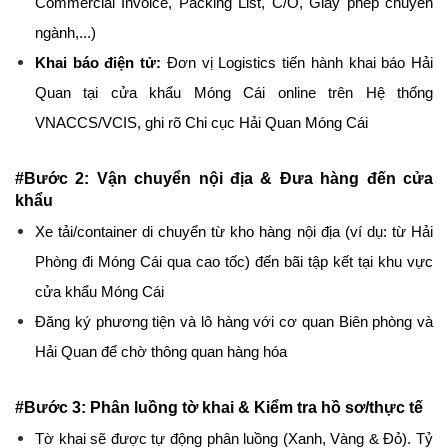
Commercial Invoice, Packing List, C/O, Giấy phép chuyên 
ngành,...)
Khai báo điện tử:
 Đơn vị Logistics tiến hành khai báo Hải 
Quan tại cửa khẩu Móng Cái online trên Hệ thống 
VNACCS/VCIS, ghi rõ Chi cục Hải Quan Móng Cái
#Bước 2: Vận chuyển nội địa & Đưa hàng đến cửa 
khẩu
Xe tải/container di chuyển từ kho hàng nội địa (ví dụ: từ Hải 
Phòng đi Móng Cái qua cao tốc) đến bãi tập kết tại khu vực 
cửa khẩu Móng Cái
Đăng ký phương tiện và lô hàng với cơ quan Biên phòng và 
Hải Quan để chờ thông quan hàng hóa
#Bước 3: Phân luồng tờ khai & Kiểm tra hồ sơ/thực tế
Tờ khai sẽ được tự động phân luồng (Xanh, Vàng & Đỏ). Tỷ 