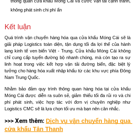
thông quan cửa khẩu Móng Cái và cước vận tải cạnh tranh, 
không phát sinh chi phí ẩn
Kết luận
Quá trình vận chuyển hàng hóa qua cửa khẩu Móng Cái sẽ là 
giải pháp Logistics toàn diện, tận dụng tối đa lợi thế của hành 
lang kinh tế ven biển Việt - Trung. Cửa khẩu Móng Cái không 
chỉ cung cấp tuyến đường bộ nhanh chóng, mà còn tạo ra sự 
linh hoạt trong việc kết hợp vận tải đường biển, đặc biệt lý 
tưởng cho hàng hóa xuất nhập khẩu từ các khu vực phía Đông 
Nam Trung Quốc.
Nhằm bảo đảm quy trình thông quan hàng hóa tại cửa khẩu 
Móng Cái được diễn ra suôn sẻ, giảm thiểu tối đa rủi ro và chi 
phí phát sinh, việc hợp tác với đơn vị chuyên nghiệp như 
Logistics CMC sẽ là lựa chọn tối ưu mà bạn nên cân nhắc.
>>> Xem thêm:
Dịch vụ vận chuyển hàng qua 
cửa khẩu Tân Thanh