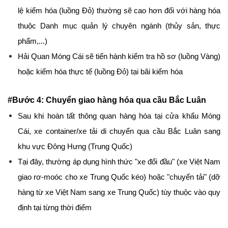
lệ kiểm hóa (luồng Đỏ) thường sẽ cao hơn đối với hàng hóa 
thuộc Danh mục quản lý chuyên ngành (thủy sản, thực 
phẩm,...)
Hải Quan Móng Cái sẽ tiến hành kiểm tra hồ sơ (luồng Vàng) 
hoặc kiểm hóa thực tế (luồng Đỏ) tại bãi kiểm hóa
#Bước 4: Chuyển giao hàng hóa qua cầu Bắc Luân
Sau khi hoàn tất thông quan hàng hóa tại cửa khẩu Móng 
Cái, xe container/xe tải di chuyển qua cầu Bắc Luân sang 
khu vực Đông Hưng (Trung Quốc)
Tại đây, thường áp dụng hình thức "xe đổi đầu" (xe Việt Nam 
giao rơ-moóc cho xe Trung Quốc kéo) hoặc "chuyển tải" (dỡ 
hàng từ xe Việt Nam sang xe Trung Quốc) tùy thuộc vào quy 
định tại từng thời điểm