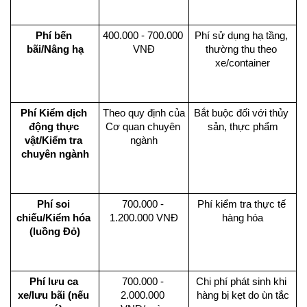
Phí bến 
400.000 - 700.000 
Phí sử dụng hạ tầng, 
bãi/Nâng hạ
VNĐ
thường thu theo 
xe/container
Phí Kiểm dịch 
Theo quy định của 
Bắt buộc đối với thủy 
động thực 
Cơ quan chuyên 
sản, thực phẩm
vật/Kiểm tra 
ngành
chuyên ngành
Phí soi 
700.000 - 
Phí kiểm tra thực tế 
chiếu/Kiểm hóa 
1.200.000 VNĐ
hàng hóa
(luồng Đỏ)
Phí lưu ca 
700.000 - 
Chi phí phát sinh khi 
xe/lưu bãi (nếu 
2.000.000 
hàng bị kẹt do ùn tắc