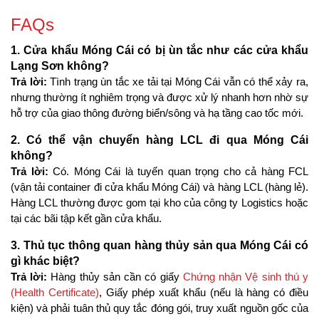
FAQs
1. Cửa khẩu Móng Cái có bị ùn tắc như các cửa khẩu 
Lạng Sơn không?
Trả lời:
 Tình trạng ùn tắc xe tải tại Móng Cái vẫn có thể xảy ra, 
nhưng thường ít nghiêm trọng và được xử lý nhanh hơn nhờ sự 
hỗ trợ của giao thông đường biển/sông và hạ tầng cao tốc mới.
2. Có thể vận chuyển hàng LCL đi qua Móng Cái 
không?
Trả lời:
 Có. Móng Cái là tuyến quan trọng cho cả hàng FCL 
(vận tải container đi cửa khẩu Móng Cái) và hàng LCL (hàng lẻ). 
Hàng LCL thường được gom tại kho của công ty Logistics hoặc 
tại các bãi tập kết gần cửa khẩu.
3. Thủ tục thông quan hàng thủy sản qua Móng Cái có 
gì khác biệt?
Trả lời:
 Hàng thủy sản cần có giấy 
Chứng nhận Vệ sinh thú y 
(Health Certificate)
, Giấy phép xuất khẩu (nếu là hàng có điều 
kiện) và phải tuân thủ quy tắc đóng gói, truy xuất nguồn gốc của 