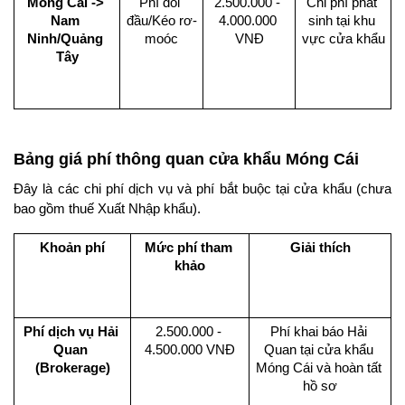
Móng Cái -> 
Phí đổi 
2.500.000 - 
Chi phí phát 
Nam 
đầu/Kéo rơ-
4.000.000 
sinh tại khu 
Ninh/Quảng 
moóc
VNĐ
vực cửa khẩu
Tây
Bảng giá phí thông quan cửa khẩu Móng Cái
Đây là các chi phí dịch vụ và phí bắt buộc tại cửa khẩu (chưa 
bao gồm thuế Xuất Nhập khẩu).
Khoản phí
Mức phí tham 
Giải thích
khảo
Phí dịch vụ Hải 
2.500.000 - 
Phí khai báo Hải 
Quan 
4.500.000 VNĐ
Quan tại cửa khẩu 
(Brokerage)
Móng Cái và hoàn tất 
hồ sơ