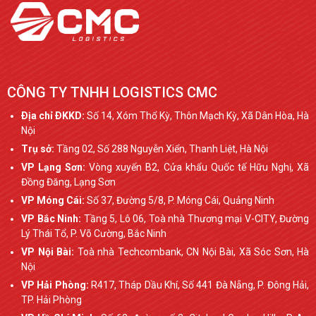
CÔNG TY TNHH LOGISTICS CMC
Ðịa chỉ ÐKKD:
Số 14, Xóm Thổ Kỳ, Thôn Mạch Kỳ, Xã Dân Hòa, Hà
Nội
Trụ sở:
Tầng 02, Số 288 Nguyễn Xiển, Thanh Liệt, Hà Nội
VP Lạng Sơn:
Vòng xuyến B2, Cửa khẩu Quốc tế Hữu Nghị, Xã
Đồng Đăng, Lạng Sơn
VP Móng Cái:
Số 37, Đường 5/8, P. Móng Cái, Quảng Ninh
VP Bắc Ninh:
Tầng 5, Lô 06, Toà nhà Thương mại V-CITY, Đường
Lý Thái Tổ, P. Võ Cường, Bắc Ninh
VP Nội Bài:
Toà nhà Techcombank, CN Nội Bài, Xã Sóc Sơn, Hà
Nội
VP Hải Phòng:
R417, Tháp Dầu Khí, Số 441 Đà Nẵng, P. Đông Hải,
TP. Hải Phòng