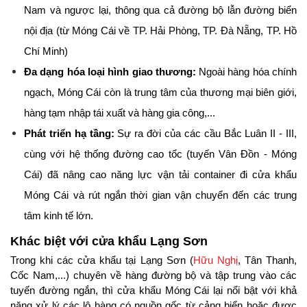
Nam và ngược lại, thông qua cả đường bộ lẫn đường biển 
nội địa (từ Móng Cái về TP. Hải Phòng, TP. Đà Nẵng, TP. Hồ 
Chí Minh)
Đa dạng hóa loại hình giao thương:
 Ngoài hàng hóa chính 
ngạch, Móng Cái còn là trung tâm của thương mại biên giới, 
hàng tạm nhập tái xuất và hàng gia công,...
Phát triển hạ tầng:
 Sự ra đời của các cầu Bắc Luân II - III, 
cùng với hệ thống đường cao tốc (tuyến Vân Đồn - Móng 
Cái) đã nâng cao năng lực vận tải container đi cửa khẩu 
Móng Cái và rút ngắn thời gian vận chuyển đến các trung 
tâm kinh tế lớn.
Khác biệt với cửa khẩu Lạng Sơn
Trong khi các cửa khẩu tại Lạng Sơn (
Hữu Nghị
, Tân Thanh, 
Cốc Nam,...) chuyên về hàng đường bộ và tập trung vào các 
tuyến đường ngắn, thì cửa khẩu Móng Cái lại nổi bật với khả 
năng xử lý các lô hàng có nguồn gốc từ cảng biển hoặc được 