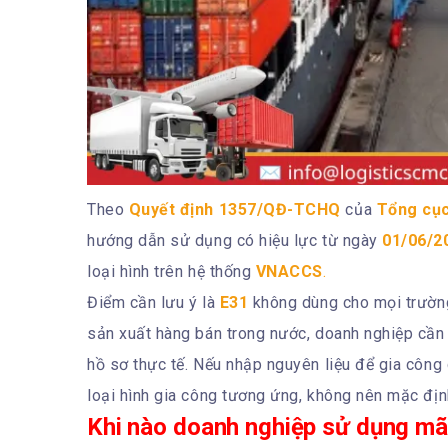
Theo
Quyết định 1357/QĐ-TCHQ
của
Tổng cục
hướng dẫn sử dụng có hiệu lực từ ngày
01/06/2
loại hình trên hệ thống
VNACCS
.
Điểm cần lưu ý là
E31
không dùng cho mọi trường
sản xuất hàng bán trong nước, doanh nghiệp cần
hồ sơ thực tế. Nếu nhập nguyên liệu để gia công
loại hình gia công tương ứng, không nên mặc đị
Khi nào doanh nghiệp sử dụng mã 