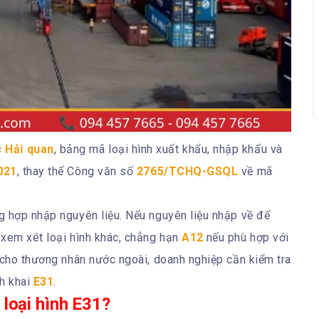
 Hải quan
, bảng mã loại hình xuất khẩu, nhập khẩu và
021
, thay thế Công văn số
2765/TCHQ-GSQL
về mã
 hợp nhập nguyên liệu. Nếu nguyên liệu nhập về để
 xem xét loại hình khác, chẳng hạn
A12
nếu phù hợp với
 cho thương nhân nước ngoài, doanh nghiệp cần kiểm tra
nh khai
E31
.
loại hình E31?