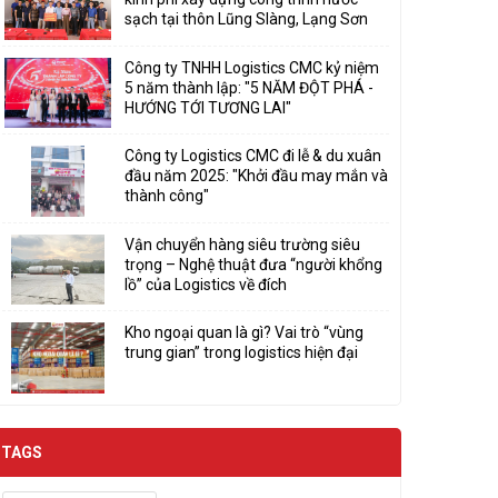
sạch tại thôn Lũng Slàng, Lạng Sơn
Công ty TNHH Logistics CMC kỷ niệm
5 năm thành lập: "5 NĂM ĐỘT PHÁ -
HƯỚNG TỚI TƯƠNG LAI"
Công ty Logistics CMC đi lễ & du xuân
đầu năm 2025: "Khởi đầu may mắn và
thành công"
Vận chuyển hàng siêu trường siêu
trọng – Nghệ thuật đưa “người khổng
lồ” của Logistics về đích
Kho ngoại quan là gì? Vai trò “vùng
trung gian” trong logistics hiện đại
TAGS