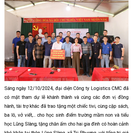
Sáng ngày 12/10/2024, đại diện Công ty Logistics CMC đã
có mặt tham dự lễ khánh thành và cùng các đơn vị đồng
hành, tài trợ khác đã trao tặng một chiếc tivi, cùng cặp sách,
ba lô, vở viết,... cho học sinh điểm trường mầm non và tiểu
học Lũng Slàng; tặng chăn ấm cho hai gia đình có hoàn cảnh
khó khăn tại thôn Lũng Slàng, xã Tri Phương, với tổng trị giá