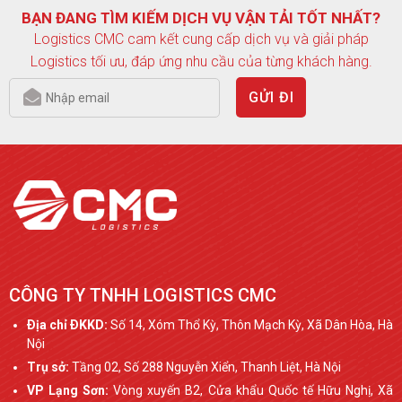
BẠN ĐANG TÌM KIẾM DỊCH VỤ VẬN TẢI TỐT NHẤT?
Logistics CMC cam kết cung cấp dịch vụ và giải pháp
Logistics tối ưu, đáp ứng nhu cầu của từng khách hàng.
GỬI ĐI
CÔNG TY TNHH LOGISTICS CMC
Ðịa chỉ ÐKKD:
Số 14, Xóm Thổ Kỳ, Thôn Mạch Kỳ, Xã Dân Hòa, Hà
Nội
Trụ sở:
Tầng 02, Số 288 Nguyễn Xiển, Thanh Liệt, Hà Nội
VP Lạng Sơn:
Vòng xuyến B2, Cửa khẩu Quốc tế Hữu Nghị, Xã