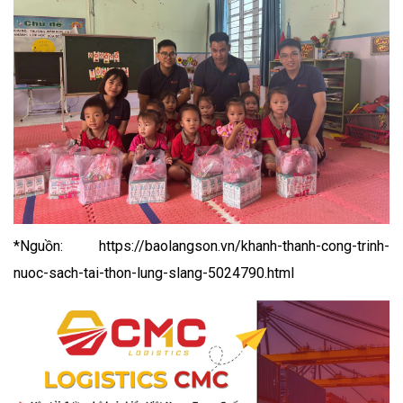
*Nguồn: https://baolangson.vn/khanh-thanh-cong-trinh-
nuoc-sach-tai-thon-lung-slang-5024790.html