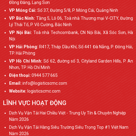
Đồng Đăng, Lạng Sơn
VP Móng Cái:
Số 37, Đường 5/8, P. Móng Cái, Quảng Ninh
VP Bắc Ninh:
Tầng 5, Lô 06, Toà nhà Thương mại V-CITY, Đường
Lý Thái Tổ, P. Võ Cường, Bắc Ninh
VP Nội Bài:
Toà nhà Techcombank, CN Nội Bài, Xã Sóc Sơn, Hà
Nội
VP Hải Phòng:
R417, Tháp Dầu Khí, Số 441 Đà Nẵng, P. Đông Hải,
TP. Hải Phòng
VP Hồ Chí Minh:
Số 62, đường số 3, Cityland Garden Hills, P. An
Nhơn, TP. Hồ Chí Minh
Ðiện thoại:
0944 577 665
Email:
info@logisticscmc.com
Website:
logisticscmc.com
LĨNH VỰC HOẠT ĐỘNG
Dịch Vụ Vận Tải Hai Chiều Việt - Trung Uy Tín & Chuyên Nghiệp
Năm 2026
Dịch Vụ Vận Tải Hàng Siêu Trường Siêu Trọng Top #1 Việt Nam
Năm 2026